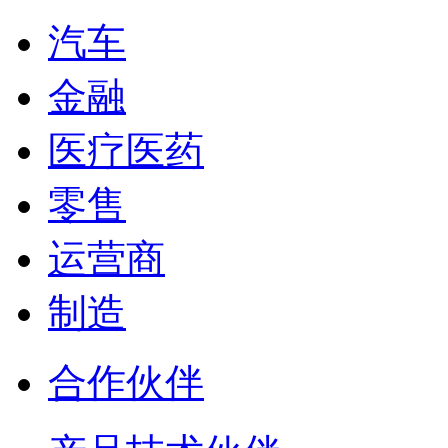
汽车
金融
医疗医药
零售
运营商
制造
合作伙伴