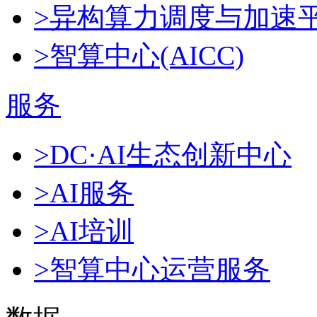
>异构算力调度与加速
>智算中心(AICC)
服务
>DC·AI生态创新中心
>AI服务
>AI培训
>智算中心运营服务