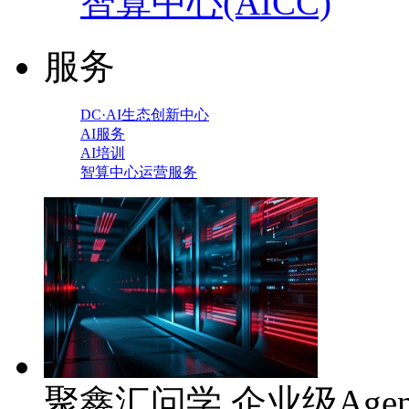
智算中心(AICC)
服务
DC·AI生态创新中心
AI服务
AI培训
智算中心运营服务
聚鑫汇问学 企业级Age