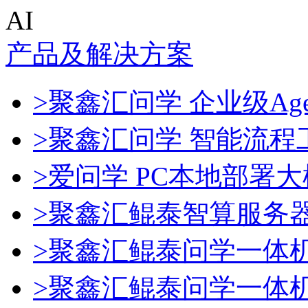
AI
产品及解决方案
>聚鑫汇问学 企业级Age
>聚鑫汇问学 智能流程
>爱问学 PC本地部署
>聚鑫汇鲲泰智算服务
>聚鑫汇鲲泰问学一体
>聚鑫汇鲲泰问学一体机De