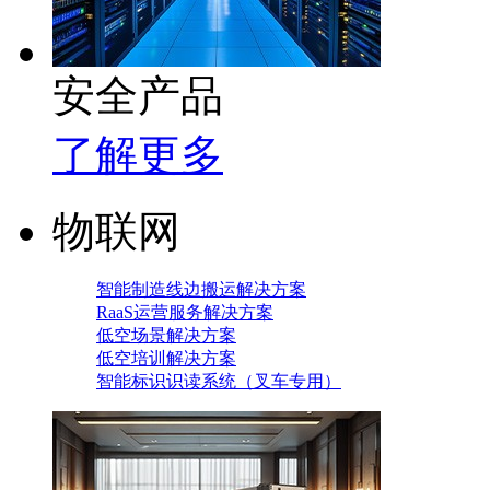
安全产品
了解更多
物联网
智能制造线边搬运解决方案
RaaS运营服务解决方案
低空场景解决方案
低空培训解决方案
智能标识识读系统（叉车专用）