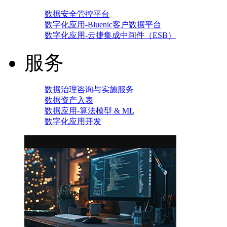
数据安全管控平台
数字化应用-Bluenic客户数据平台
数字化应用-云捷集成中间件（ESB）
服务
数据治理咨询与实施服务
数据资产入表
数据应用-算法模型 & ML
数字化应用开发