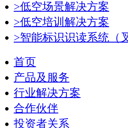
>低空场景解决方案
>低空培训解决方案
>智能标识识读系统（
首页
产品及服务
行业解决方案
合作伙伴
投资者关系