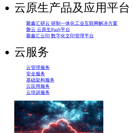
云原生产品及应用平台
聚鑫汇研云 研制一体化工业互联网解决方案
磐云 云原生PaaS平台
聚鑫汇云印 数字化文印管理平台
云服务
云管理服务
安全服务
基础架构服务
云应用服务
云培训服务